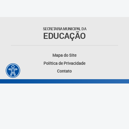
Educação Permanente
Informações para matrículas na
Educação Infantil
SECRETARIA MUNICIPAL DA
EDUCAÇÃO
Informações para matrículas no
Ensino Fundamental
Mapa do Site
Informações sobre Matrículas
Política de Privacidade
Contato
Inscrições em formações
Informativos
Intercâmbio Pedagógico
Internacional
Permuta
Desenvolvido por: Instituto das Cidades