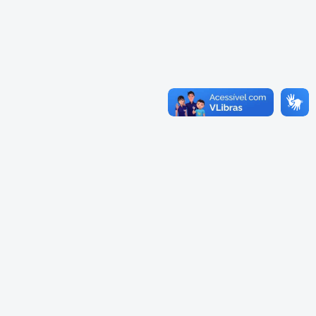
Cadastramento Escolar
Cardápios Escolas Integrais
Cadastro Online
Cardápio Escolas Regulares
Portal ICS Instituto Curitiba de
Saúde
Cardápios CMEIs Berçário
Portal Aprendere
Cardápios CMEIs Maternal I
e Maternal Único
Portal do Servidor
Cardápios CMEIs Maternal II
e Pré
Cadastro de Educação Especial
Conselho Municipal de
Educação de Curitiba
Credenciamento