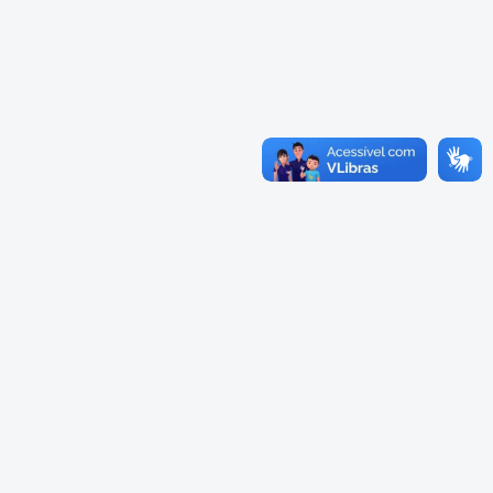
Cadastramento Escolar
Cardápios Escolas Integrais
Cadastro Online
Cardápio Escolas Regulares
Portal ICS Instituto Curitiba de
Saúde
Cardápios CMEIs Berçário
Portal Aprendere
Cardápios CMEIs Maternal I
e Maternal Único
Portal do Servidor
Cardápios CMEIs Maternal II
e Pré
Cadastro de Educação Especial
Conselho Municipal de
Educação de Curitiba
Credenciamento