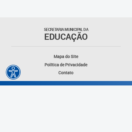
Educação Permanente
Informações para matrículas na
Educação Infantil
SECRETARIA MUNICIPAL DA
EDUCAÇÃO
Informações para matrículas no
Ensino Fundamental
Mapa do Site
Informações sobre Matrículas
Política de Privacidade
Contato
Inscrições em formações
Informativos
Intercâmbio Pedagógico
Internacional
Permuta
Desenvolvido por: Instituto das Cidades