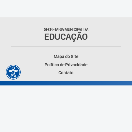
Matrículas
Núcleo de Mídias Educacionais
SECRETARIA MUNICIPAL DA
EDUCAÇÃO
Rede Municipal de Bibliotecas
Telegramática
Mapa do Site
Política de Privacidade
Transporte Escolar
Contato
Desenvolvido por: Instituto das Cidades