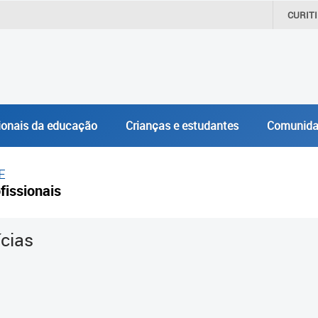
CURIT
ionais da educação
Crianças e estudantes
Comunida
E
fissionais
ícias