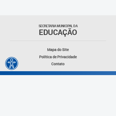
Matrículas
Núcleo de Mídias Educacionais
SECRETARIA MUNICIPAL DA
EDUCAÇÃO
Rede Municipal de Bibliotecas
Telegramática
Mapa do Site
Política de Privacidade
Transporte Escolar
Contato
Desenvolvido por: Instituto das Cidades