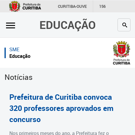
×
×
CURITIBA-OUVE
156
INFORMAÇÃO
SECRETARIAS
EDUCAÇÃO
Inicial
Inicial
Secretaria
Inicial
SME
Profissionais da educação
Secretaria
Educação
Crianças e estudantes
Links Úteis
Notícias
Comunidade
Profissionais da educação
Contato
Crianças e estudantes
Prefeitura de Curitiba convoca
Links
Comunidade
320 professores aprovados em
úteis
concurso
Contato
Portal da Prefeitura de Curitiba
Estrutura da Secretaria
Nos primeiros meses do ano, a Prefeitura fez o