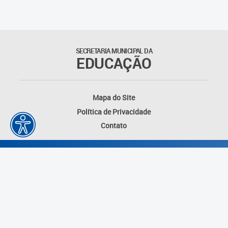
Suporte aos Contratos
Gerência de Segurança
Monitorada
SECRETARIA MUNICIPAL DA
EDUCAÇÃO
Gerência de Transporte
Escolar e Frota SME
Mapa do Site
Gerência de Transporte para
Política de Privacidade
a Educação Especial - SITES
Contato
Gerência de Informação e
Tecnologia
Coordenadoria de
Alimentação Escolar
Fale Conosco
Desenvolvido por: Instituto das Cidades