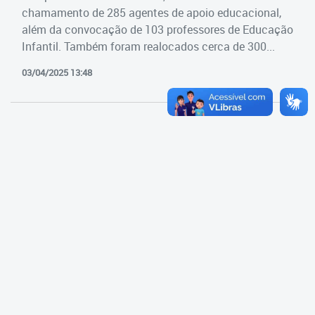
Cadastramento Escolar
chamamento de 285 agentes de apoio educacional,
Estrutura da Secretaria
além da convocação de 103 professores de Educação
Cadastro Online
Infantil. Também foram realocados cerca de 300...
Superintendência Executiva
Portal ICS Instituto Curitiba de
03/04/2025 13:48
Saúde
Superintendência Executiva
Portal Aprendere
Departamento de Logística
Portal do Servidor
Departamento de Logística
Gerência de Almoxarifado
Gerência de Aquisição e
Gestão Contratual de
Serviços
Gerência de Contratos
Gerência de Limpeza e