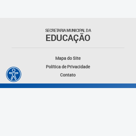
Outros documentos
Coordenadoria de Ensino
SECRETARIA MUNICIPAL DA
Fundamental
EDUCAÇÃO
Gerência de Currículo
Mapa do Site
Gerência de Educação de
Política de Privacidade
Jovens e Adultos
Contato
Gerência de Educação
Integral
Gerência de Gestão
Escolar
Núcleo de Mídias Educacionais
Desenvolvido por: Instituto das Cidades