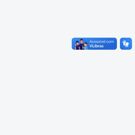
Cadastramento Escolar
Cardápios Escolas Integrais
Cadastro Online
Cardápio Escolas Regulares
Portal ICS Instituto Curitiba de
Saúde
Cardápios CMEIs Berçário
Portal Aprendere
Cardápios CMEIs Maternal I
e Maternal Único
Portal do Servidor
Cardápios CMEIs Maternal II
e Pré
Cadastro de Educação Especial
Conselho Municipal de
Educação de Curitiba
Credenciamento