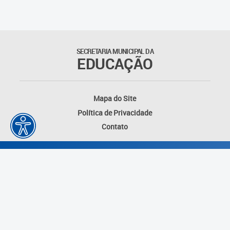
Educação Permanente
Informações para matrículas na
Educação Infantil
SECRETARIA MUNICIPAL DA
EDUCAÇÃO
Informações para matrículas no
Ensino Fundamental
Mapa do Site
Informações sobre Matrículas
Política de Privacidade
Contato
Inscrições em formações
Informativos
Intercâmbio Pedagógico
Internacional
Permuta
Desenvolvido por: Instituto das Cidades