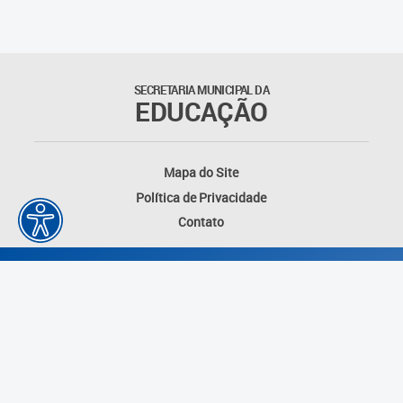
Matrículas
Núcleo de Mídias Educacionais
SECRETARIA MUNICIPAL DA
EDUCAÇÃO
Rede Municipal de Bibliotecas
Telegramática
Mapa do Site
Política de Privacidade
Transporte Escolar
Contato
Desenvolvido por: Instituto das Cidades