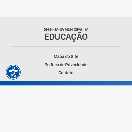
Matrículas
Núcleo de Mídias Educacionais
SECRETARIA MUNICIPAL DA
EDUCAÇÃO
Rede Municipal de Bibliotecas
Telegramática
Mapa do Site
Política de Privacidade
Transporte Escolar
Contato
Desenvolvido por: Instituto das Cidades