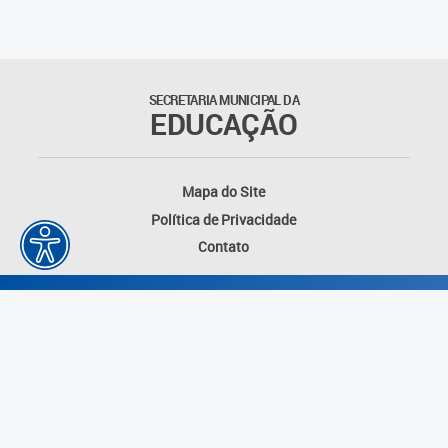
Educação Permanente
Informações para matrículas na
Educação Infantil
SECRETARIA MUNICIPAL DA
EDUCAÇÃO
Informações para matrículas no
Ensino Fundamental
Mapa do Site
Informações sobre Matrículas
Política de Privacidade
Contato
Inscrições em formações
Informativos
Intercâmbio Pedagógico
Internacional
Permuta
Desenvolvido por: Instituto das Cidades