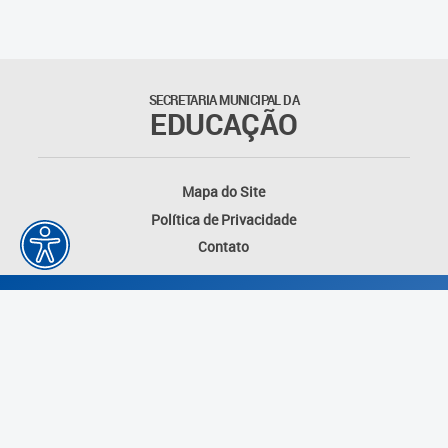
Matrículas
Núcleo de Mídias Educacionais
SECRETARIA MUNICIPAL DA
EDUCAÇÃO
Rede Municipal de Bibliotecas
Telegramática
Mapa do Site
Política de Privacidade
Transporte Escolar
Contato
Desenvolvido por: Instituto das Cidades