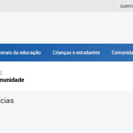
CURIT
ionais da educação
Crianças e estudantes
Comunida
E
munidade
ícias