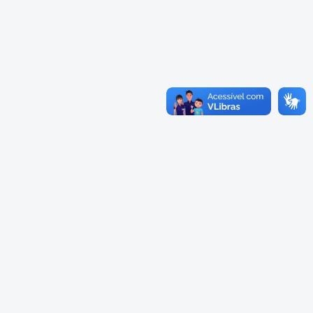
Cadastramento Escolar
Cardápios Escolas Integrais
Cadastro Online
Cardápio Escolas Regulares
Portal ICS Instituto Curitiba de
Saúde
Cardápios CMEIs Berçário
Portal Aprendere
Cardápios CMEIs Maternal I
e Maternal Único
Portal do Servidor
Cardápios CMEIs Maternal II
e Pré
Cadastro de Educação Especial
Conselho Municipal de
Educação de Curitiba
Credenciamento