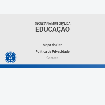
Educação Permanente
Informações para matrículas na
Educação Infantil
SECRETARIA MUNICIPAL DA
EDUCAÇÃO
Informações para matrículas no
Ensino Fundamental
Mapa do Site
Informações sobre Matrículas
Política de Privacidade
Contato
Inscrições em formações
Informativos
Intercâmbio Pedagógico
Internacional
Permuta
Desenvolvido por: Instituto das Cidades