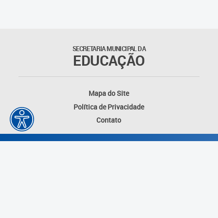
Outros documentos
Coordenadoria de Ensino
SECRETARIA MUNICIPAL DA
Fundamental
EDUCAÇÃO
Gerência de Currículo
Mapa do Site
Gerência de Educação de
Política de Privacidade
Jovens e Adultos
Contato
Gerência de Educação
Integral
Gerência de Gestão
Escolar
Núcleo de Mídias Educacionais
Desenvolvido por: Instituto das Cidades