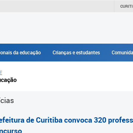
CURIT
ionais da educação
Crianças e estudantes
Comunida
E
ucação
ícias
efeitura de Curitiba convoca 320 profe
ncurso