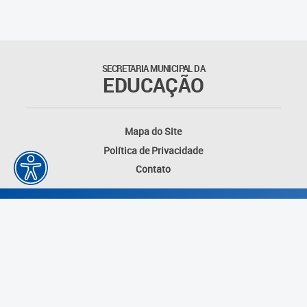
Outros documentos
Coordenadoria de Ensino
SECRETARIA MUNICIPAL DA
Fundamental
EDUCAÇÃO
Gerência de Currículo
Mapa do Site
Gerência de Educação de
Política de Privacidade
Jovens e Adultos
Contato
Gerência de Educação
Integral
Gerência de Gestão
Escolar
Núcleo de Mídias Educacionais
Desenvolvido por: Instituto das Cidades