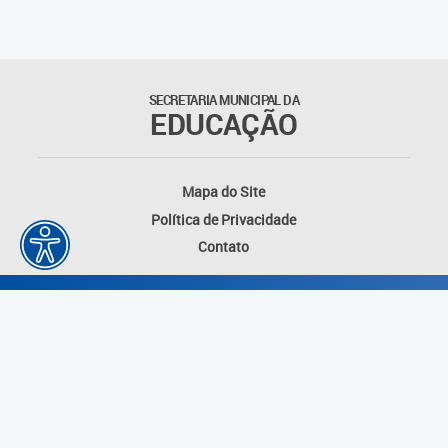
Educação Permanente
Informações para matrículas na
Educação Infantil
SECRETARIA MUNICIPAL DA
EDUCAÇÃO
Informações para matrículas no
Ensino Fundamental
Mapa do Site
Informações sobre Matrículas
Política de Privacidade
Contato
Inscrições em formações
Informativos
Intercâmbio Pedagógico
Internacional
Permuta
Desenvolvido por: Instituto das Cidades