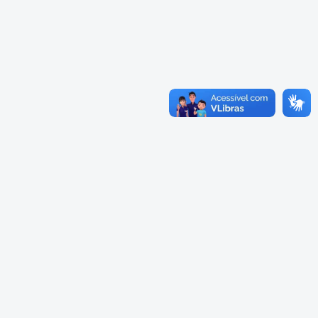
Cadastramento Escolar
Cardápios Escolas Integrais
Cadastro Online
Cardápio Escolas Regulares
Portal ICS Instituto Curitiba de
Saúde
Cardápios CMEIs Berçário
Portal Aprendere
Cardápios CMEIs Maternal I
e Maternal Único
Portal do Servidor
Cardápios CMEIs Maternal II
e Pré
Cadastro de Educação Especial
Conselho Municipal de
Educação de Curitiba
Credenciamento