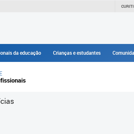
CURIT
ionais da educação
Crianças e estudantes
Comunida
E
fissionais
ícias