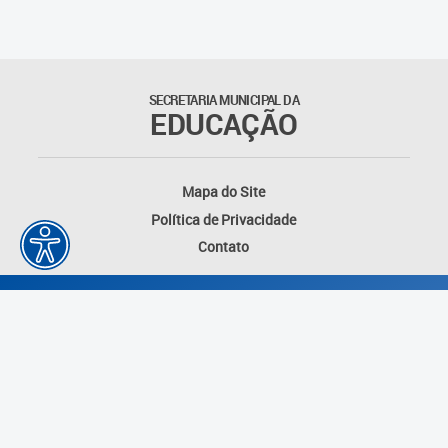
Suporte aos Contratos
Gerência de Segurança
Monitorada
SECRETARIA MUNICIPAL DA
EDUCAÇÃO
Gerência de Transporte
Escolar e Frota SME
Mapa do Site
Gerência de Transporte para
Política de Privacidade
a Educação Especial - SITES
Contato
Gerência de Informação e
Tecnologia
Coordenadoria de
Alimentação Escolar
Fale Conosco
Desenvolvido por: Instituto das Cidades