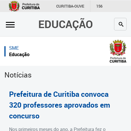
×
×
CURITIBA-OUVE
156
INFORMAÇÃO
SECRETARIAS
EDUCAÇÃO
Inicial
Inicial
Secretaria
Inicial
SME
Profissionais da educação
Secretaria
Educação
Crianças e estudantes
Links Úteis
Notícias
Comunidade
Profissionais da educação
Contato
Crianças e estudantes
Prefeitura de Curitiba convoca
Links
Comunidade
320 professores aprovados em
úteis
concurso
Contato
Portal da Prefeitura de Curitiba
Estrutura da Secretaria
Nos primeiros meses do ano, a Prefeitura fez o