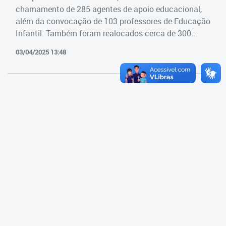
Cadastramento Escolar
chamamento de 285 agentes de apoio educacional,
Estrutura da Secretaria
além da convocação de 103 professores de Educação
Cadastro Online
Infantil. Também foram realocados cerca de 300...
Superintendência Executiva
Portal ICS Instituto Curitiba de
03/04/2025 13:48
Saúde
Superintendência Executiva
Portal Aprendere
Departamento de Logística
Portal do Servidor
Departamento de Logística
Gerência de Almoxarifado
Gerência de Aquisição e
Gestão Contratual de
Serviços
Gerência de Contratos
Gerência de Limpeza e