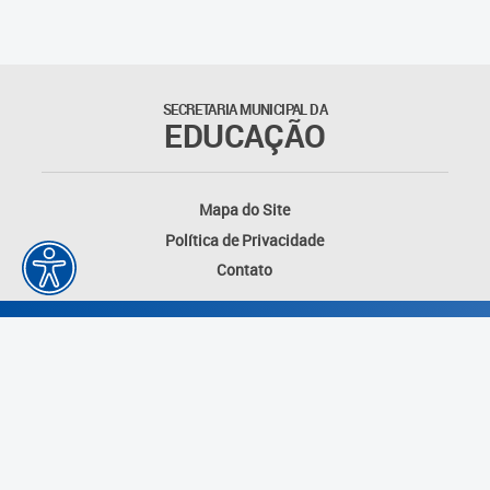
Outros documentos
Coordenadoria de Ensino
SECRETARIA MUNICIPAL DA
Fundamental
EDUCAÇÃO
Gerência de Currículo
Mapa do Site
Gerência de Educação de
Política de Privacidade
Jovens e Adultos
Contato
Gerência de Educação
Integral
Gerência de Gestão
Escolar
Núcleo de Mídias Educacionais
Desenvolvido por: Instituto das Cidades