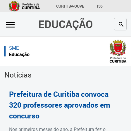
×
×
CURITIBA-OUVE
156
INFORMAÇÃO
SECRETARIAS
EDUCAÇÃO
Inicial
Inicial
Secretaria
Inicial
SME
Profissionais da educação
Secretaria
Educação
Crianças e estudantes
Links Úteis
Notícias
Comunidade
Profissionais da educação
Contato
Crianças e estudantes
Prefeitura de Curitiba convoca
Links
Comunidade
320 professores aprovados em
úteis
concurso
Contato
Portal da Prefeitura de Curitiba
Estrutura da Secretaria
Nos primeiros meses do ano, a Prefeitura fez o