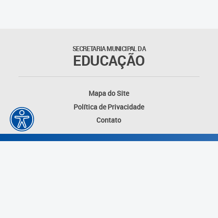
Suporte aos Contratos
Gerência de Segurança
Monitorada
SECRETARIA MUNICIPAL DA
EDUCAÇÃO
Gerência de Transporte
Escolar e Frota SME
Mapa do Site
Gerência de Transporte para
Política de Privacidade
a Educação Especial - SITES
Contato
Gerência de Informação e
Tecnologia
Coordenadoria de
Alimentação Escolar
Fale Conosco
Desenvolvido por: Instituto das Cidades