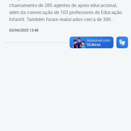
Cadastramento Escolar
chamamento de 285 agentes de apoio educacional,
Estrutura da Secretaria
além da convocação de 103 professores de Educação
Cadastro Online
Infantil. Também foram realocados cerca de 300...
Superintendência Executiva
Portal ICS Instituto Curitiba de
03/04/2025 13:48
Saúde
Superintendência Executiva
Portal Aprendere
Departamento de Logística
Portal do Servidor
Departamento de Logística
Gerência de Almoxarifado
Gerência de Aquisição e
Gestão Contratual de
Serviços
Gerência de Contratos
Gerência de Limpeza e