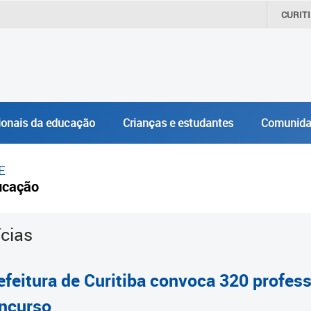
CURIT
ionais da educação
Crianças e estudantes
Comunida
E
ucação
ícias
efeitura de Curitiba convoca 320 profe
ncurso