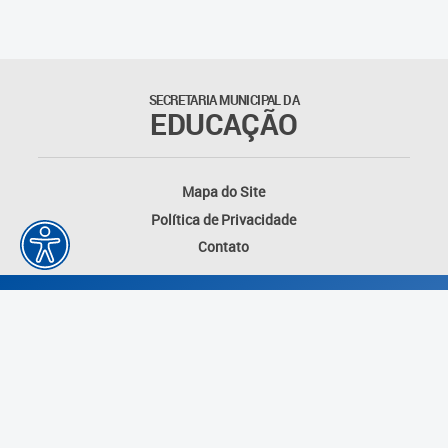
Agenda
Atas
SECRETARIA MUNICIPAL DA
EDUCAÇÃO
Legislação
Atos do Conselho
Mapa do Site
Política de Privacidade
Deliberações
Contato
Recomendações
Indicações
Pareceres
Proposições
Desenvolvido por: Instituto das Cidades
Portarias