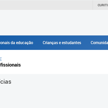
CURIT
ionais da educação
Crianças e estudantes
Comunida
E
fissionais
ícias