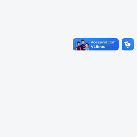
Cadastramento Escolar
Cardápios Escolas Integrais
Cadastro Online
Cardápio Escolas Regulares
Portal ICS Instituto Curitiba de
Saúde
Cardápios CMEIs Berçário
Portal Aprendere
Cardápios CMEIs Maternal I
e Maternal Único
Portal do Servidor
Cardápios CMEIs Maternal II
e Pré
Cadastro de Educação Especial
Conselho Municipal de
Educação de Curitiba
Credenciamento