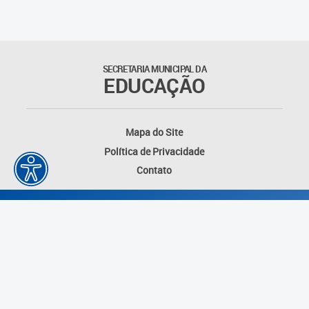
Educação Permanente
Informações para matrículas na
Educação Infantil
SECRETARIA MUNICIPAL DA
EDUCAÇÃO
Informações para matrículas no
Ensino Fundamental
Mapa do Site
Informações sobre Matrículas
Política de Privacidade
Contato
Inscrições em formações
Informativos
Intercâmbio Pedagógico
Internacional
Permuta
Desenvolvido por: Instituto das Cidades