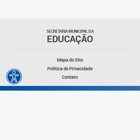
Matrículas
Núcleo de Mídias Educacionais
SECRETARIA MUNICIPAL DA
EDUCAÇÃO
Rede Municipal de Bibliotecas
Telegramática
Mapa do Site
Política de Privacidade
Transporte Escolar
Contato
Desenvolvido por: Instituto das Cidades