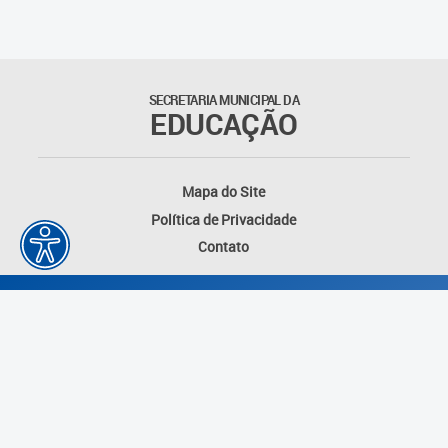
Educação Permanente
Informações para matrículas na
Educação Infantil
SECRETARIA MUNICIPAL DA
EDUCAÇÃO
Informações para matrículas no
Ensino Fundamental
Mapa do Site
Informações sobre Matrículas
Política de Privacidade
Contato
Inscrições em formações
Informativos
Intercâmbio Pedagógico
Internacional
Permuta
Desenvolvido por: Instituto das Cidades