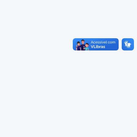
Cadastramento Escolar
Cardápios Escolas Integrais
Cadastro Online
Cardápio Escolas Regulares
Portal ICS Instituto Curitiba de
Saúde
Cardápios CMEIs Berçário
Portal Aprendere
Cardápios CMEIs Maternal I
e Maternal Único
Portal do Servidor
Cardápios CMEIs Maternal II
e Pré
Cadastro de Educação Especial
Conselho Municipal de
Educação de Curitiba
Credenciamento