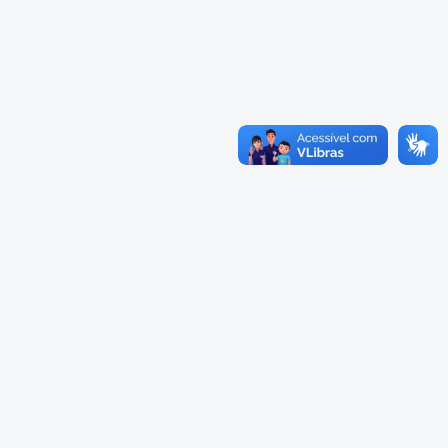
Cadastramento Escolar
Cardápios Escolas Integrais
Cadastro Online
Cardápio Escolas Regulares
Portal ICS Instituto Curitiba de
Saúde
Cardápios CMEIs Berçário
Portal Aprendere
Cardápios CMEIs Maternal I
e Maternal Único
Portal do Servidor
Cardápios CMEIs Maternal II
e Pré
Cadastro de Educação Especial
Conselho Municipal de
Educação de Curitiba
Credenciamento