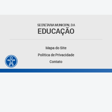
Educação Permanente
Informações para matrículas na
Educação Infantil
SECRETARIA MUNICIPAL DA
EDUCAÇÃO
Informações para matrículas no
Ensino Fundamental
Mapa do Site
Informações sobre Matrículas
Política de Privacidade
Contato
Inscrições em formações
Informativos
Intercâmbio Pedagógico
Internacional
Permuta
Desenvolvido por: Instituto das Cidades