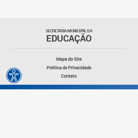
Outros documentos
Coordenadoria de Ensino
SECRETARIA MUNICIPAL DA
Fundamental
EDUCAÇÃO
Gerência de Currículo
Mapa do Site
Gerência de Educação de
Política de Privacidade
Jovens e Adultos
Contato
Gerência de Educação
Integral
Gerência de Gestão
Escolar
Núcleo de Mídias Educacionais
Desenvolvido por: Instituto das Cidades