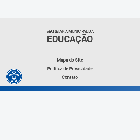
Suporte aos Contratos
Gerência de Segurança
Monitorada
SECRETARIA MUNICIPAL DA
EDUCAÇÃO
Gerência de Transporte
Escolar e Frota SME
Mapa do Site
Gerência de Transporte para
Política de Privacidade
a Educação Especial - SITES
Contato
Gerência de Informação e
Tecnologia
Coordenadoria de
Alimentação Escolar
Fale Conosco
Desenvolvido por: Instituto das Cidades