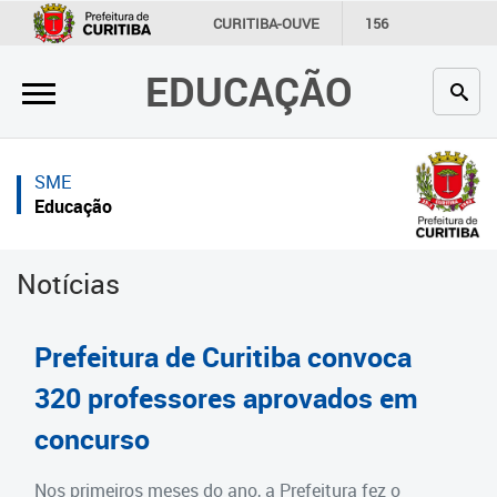
×
×
CURITIBA-OUVE
156
INFORMAÇÃO
SECRETARIAS
EDUCAÇÃO
Inicial
Inicial
Secretaria
Inicial
SME
Profissionais da educação
Secretaria
Educação
Crianças e estudantes
Links Úteis
Notícias
Comunidade
Profissionais da educação
Contato
Crianças e estudantes
Prefeitura de Curitiba convoca
Links
Comunidade
320 professores aprovados em
úteis
concurso
Contato
Portal da Prefeitura de Curitiba
Estrutura da Secretaria
Nos primeiros meses do ano, a Prefeitura fez o