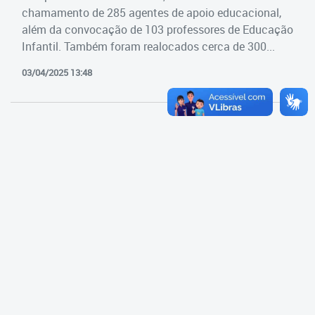
Cadastramento Escolar
chamamento de 285 agentes de apoio educacional,
Estrutura da Secretaria
além da convocação de 103 professores de Educação
Cadastro Online
Infantil. Também foram realocados cerca de 300...
Superintendência Executiva
Portal ICS Instituto Curitiba de
03/04/2025 13:48
Saúde
Superintendência Executiva
Portal Aprendere
Departamento de Logística
Portal do Servidor
Departamento de Logística
Gerência de Almoxarifado
Gerência de Aquisição e
Gestão Contratual de
Serviços
Gerência de Contratos
Gerência de Limpeza e