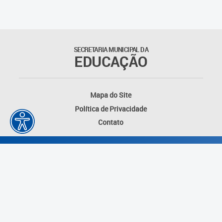
Outros documentos
Coordenadoria de Ensino
SECRETARIA MUNICIPAL DA
Fundamental
EDUCAÇÃO
Gerência de Currículo
Mapa do Site
Gerência de Educação de
Política de Privacidade
Jovens e Adultos
Contato
Gerência de Educação
Integral
Gerência de Gestão
Escolar
Núcleo de Mídias Educacionais
Desenvolvido por: Instituto das Cidades