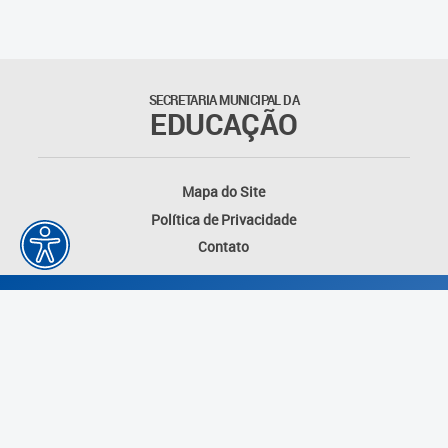
Suporte aos Contratos
Gerência de Segurança
Monitorada
SECRETARIA MUNICIPAL DA
EDUCAÇÃO
Gerência de Transporte
Escolar e Frota SME
Mapa do Site
Gerência de Transporte para
Política de Privacidade
a Educação Especial - SITES
Contato
Gerência de Informação e
Tecnologia
Coordenadoria de
Alimentação Escolar
Fale Conosco
Desenvolvido por: Instituto das Cidades