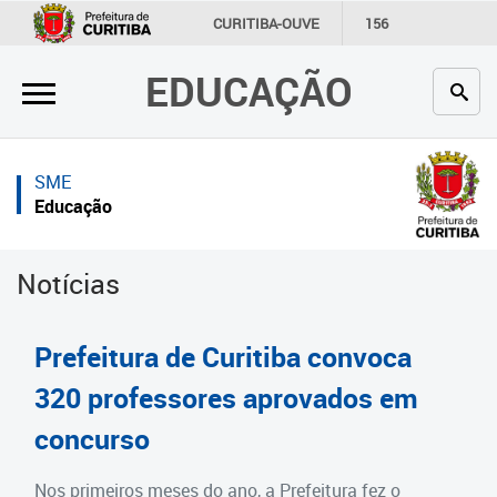
×
×
CURITIBA-OUVE
156
INFORMAÇÃO
SECRETARIAS
EDUCAÇÃO
Inicial
Inicial
Secretaria
Inicial
SME
Profissionais da educação
Secretaria
Educação
Crianças e estudantes
Links Úteis
Notícias
Comunidade
Profissionais da educação
Contato
Crianças e estudantes
Prefeitura de Curitiba convoca
Links
Comunidade
320 professores aprovados em
úteis
concurso
Contato
Portal da Prefeitura de Curitiba
Estrutura da Secretaria
Nos primeiros meses do ano, a Prefeitura fez o