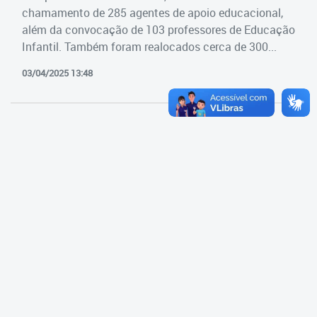
Cadastramento Escolar
chamamento de 285 agentes de apoio educacional,
Estrutura da Secretaria
além da convocação de 103 professores de Educação
Cadastro Online
Infantil. Também foram realocados cerca de 300...
Superintendência Executiva
Portal ICS Instituto Curitiba de
03/04/2025 13:48
Saúde
Superintendência Executiva
Portal Aprendere
Departamento de Logística
Portal do Servidor
Departamento de Logística
Gerência de Almoxarifado
Gerência de Aquisição e
Gestão Contratual de
Serviços
Gerência de Contratos
Gerência de Limpeza e