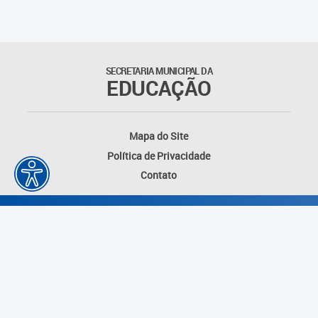
Matrículas
Núcleo de Mídias Educacionais
SECRETARIA MUNICIPAL DA
EDUCAÇÃO
Rede Municipal de Bibliotecas
Telegramática
Mapa do Site
Política de Privacidade
Transporte Escolar
Contato
Desenvolvido por: Instituto das Cidades