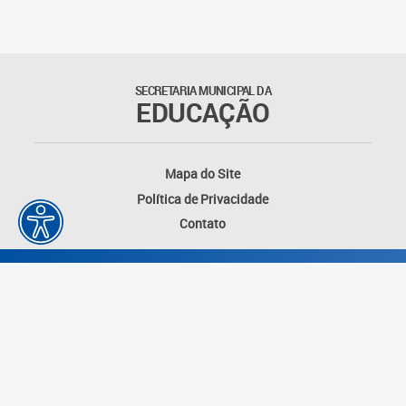
Outros documentos
Coordenadoria de Ensino
SECRETARIA MUNICIPAL DA
Fundamental
EDUCAÇÃO
Gerência de Currículo
Mapa do Site
Gerência de Educação de
Política de Privacidade
Jovens e Adultos
Contato
Gerência de Educação
Integral
Gerência de Gestão
Escolar
Núcleo de Mídias Educacionais
Desenvolvido por: Instituto das Cidades