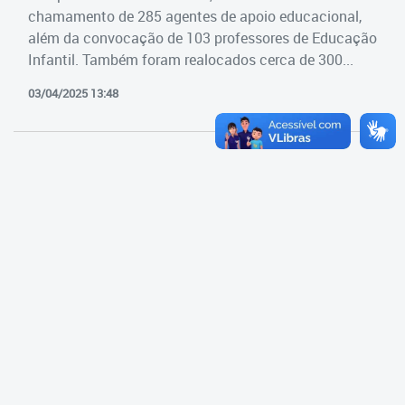
Cadastramento Escolar
chamamento de 285 agentes de apoio educacional,
Estrutura da Secretaria
além da convocação de 103 professores de Educação
Cadastro Online
Infantil. Também foram realocados cerca de 300...
Superintendência Executiva
Portal ICS Instituto Curitiba de
03/04/2025 13:48
Saúde
Superintendência Executiva
Portal Aprendere
Departamento de Logística
Portal do Servidor
Departamento de Logística
Gerência de Almoxarifado
Gerência de Aquisição e
Gestão Contratual de
Serviços
Gerência de Contratos
Gerência de Limpeza e