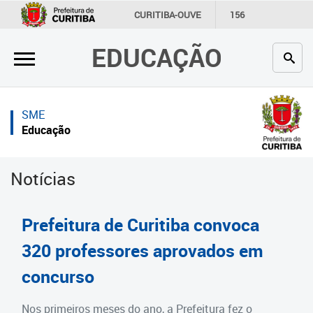
×
×
CURITIBA-OUVE
156
INFORMAÇÃO
SECRETARIAS
EDUCAÇÃO
Inicial
Inicial
Secretaria
Inicial
SME
Profissionais da educação
Secretaria
Educação
Crianças e estudantes
Links Úteis
Notícias
Comunidade
Profissionais da educação
Contato
Crianças e estudantes
Prefeitura de Curitiba convoca
Links
Comunidade
320 professores aprovados em
úteis
concurso
Contato
Portal da Prefeitura de Curitiba
Estrutura da Secretaria
Nos primeiros meses do ano, a Prefeitura fez o