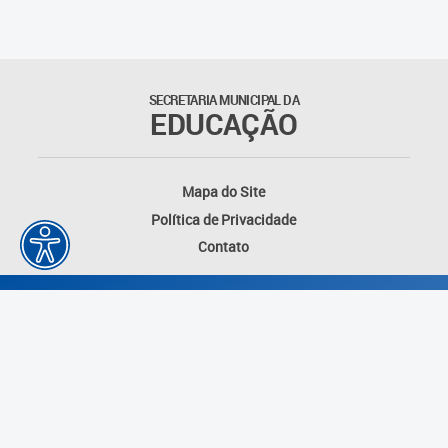
Suporte aos Contratos
Gerência de Segurança
Monitorada
SECRETARIA MUNICIPAL DA
EDUCAÇÃO
Gerência de Transporte
Escolar e Frota SME
Mapa do Site
Gerência de Transporte para
Política de Privacidade
a Educação Especial - SITES
Contato
Gerência de Informação e
Tecnologia
Coordenadoria de
Alimentação Escolar
Fale Conosco
Desenvolvido por: Instituto das Cidades