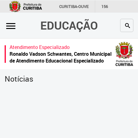
×
CURITIBA-OUVE
156
INFORMAÇÃO
SECRETARIAS
EDUCAÇÃO
Inicial
Secretaria
Atendimento Especializado
Profissionais da educação
Ronaldo Vadson Schwantes, Centro Municipal
de Atendimento Educacional Especializado
Crianças e estudantes
Notícias
Comunidade
Contato
Links
úteis
Portal da Prefeitura de Curitiba