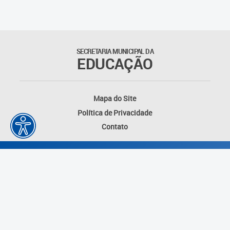
Outros documentos
Coordenadoria de Ensino
SECRETARIA MUNICIPAL DA
Fundamental
EDUCAÇÃO
Gerência de Currículo
Mapa do Site
Gerência de Educação de
Política de Privacidade
Jovens e Adultos
Contato
Gerência de Educação
Integral
Gerência de Gestão
Escolar
Núcleo de Mídias Educacionais
Desenvolvido por: Instituto das Cidades