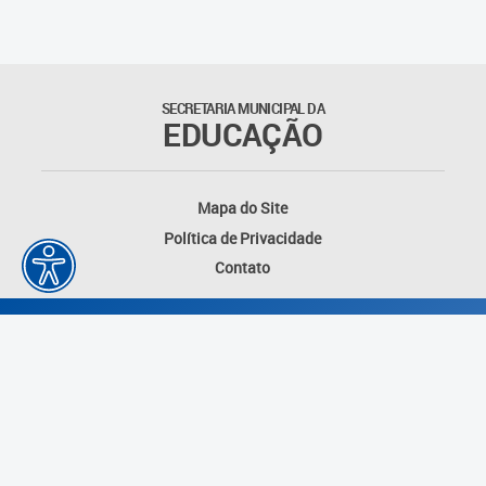
Matrículas
Núcleo de Mídias Educacionais
SECRETARIA MUNICIPAL DA
EDUCAÇÃO
Rede Municipal de Bibliotecas
Telegramática
Mapa do Site
Política de Privacidade
Transporte Escolar
Contato
Desenvolvido por: Instituto das Cidades