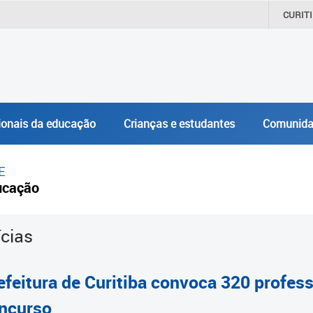
CURIT
ionais da educação
Crianças e estudantes
Comunida
E
ucação
ícias
efeitura de Curitiba convoca 320 profe
ncurso