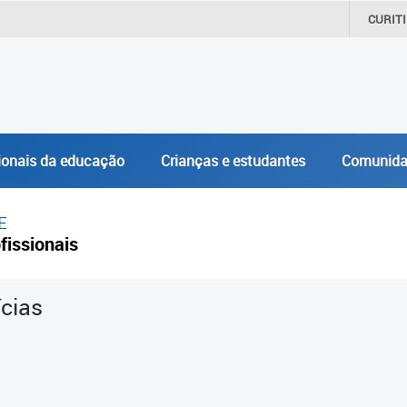
CURIT
ionais da educação
Crianças e estudantes
Comunida
E
fissionais
ícias