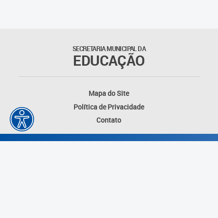
Matrículas
Núcleo de Mídias Educacionais
SECRETARIA MUNICIPAL DA
EDUCAÇÃO
Rede Municipal de Bibliotecas
Telegramática
Mapa do Site
Política de Privacidade
Transporte Escolar
Contato
Desenvolvido por: Instituto das Cidades