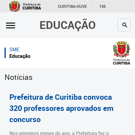
×
×
CURITIBA-OUVE
156
INFORMAÇÃO
SECRETARIAS
EDUCAÇÃO
Inicial
Inicial
Secretaria
Inicial
SME
Profissionais da educação
Secretaria
Educação
Crianças e estudantes
Links Úteis
Notícias
Comunidade
Profissionais da educação
Contato
Crianças e estudantes
Prefeitura de Curitiba convoca
Links
Comunidade
320 professores aprovados em
úteis
concurso
Contato
Portal da Prefeitura de Curitiba
Estrutura da Secretaria
Nos primeiros meses do ano, a Prefeitura fez o