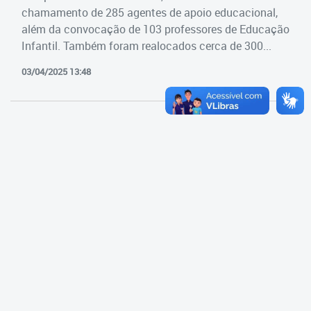
Cadastramento Escolar
chamamento de 285 agentes de apoio educacional,
Estrutura da Secretaria
além da convocação de 103 professores de Educação
Cadastro Online
Infantil. Também foram realocados cerca de 300...
Superintendência Executiva
Portal ICS Instituto Curitiba de
03/04/2025 13:48
Saúde
Superintendência Executiva
Portal Aprendere
Departamento de Logística
Portal do Servidor
Departamento de Logística
Gerência de Almoxarifado
Gerência de Aquisição e
Gestão Contratual de
Serviços
Gerência de Contratos
Gerência de Limpeza e