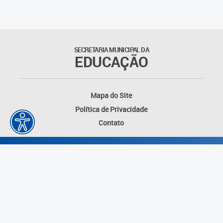
Suporte aos Contratos
Gerência de Segurança
Monitorada
SECRETARIA MUNICIPAL DA
EDUCAÇÃO
Gerência de Transporte
Escolar e Frota SME
Mapa do Site
Gerência de Transporte para
Política de Privacidade
a Educação Especial - SITES
Contato
Gerência de Informação e
Tecnologia
Coordenadoria de
Alimentação Escolar
Fale Conosco
Desenvolvido por: Instituto das Cidades