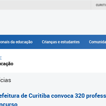
CURIT
ionais da educação
Crianças e estudantes
Comunida
E
ucação
ícias
efeitura de Curitiba convoca 320 profe
ncurso