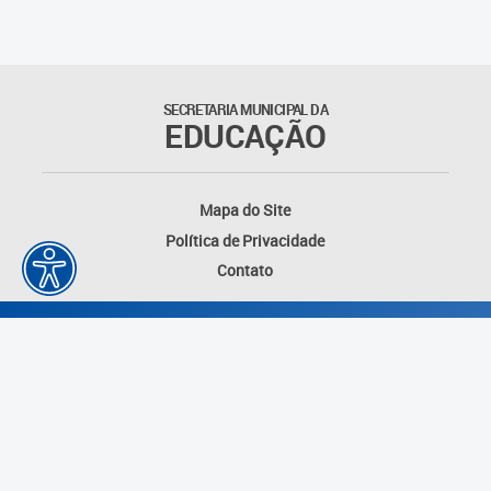
Outros documentos
Coordenadoria de Ensino
SECRETARIA MUNICIPAL DA
Fundamental
EDUCAÇÃO
Gerência de Currículo
Mapa do Site
Gerência de Educação de
Política de Privacidade
Jovens e Adultos
Contato
Gerência de Educação
Integral
Gerência de Gestão
Escolar
Núcleo de Mídias Educacionais
Desenvolvido por: Instituto das Cidades