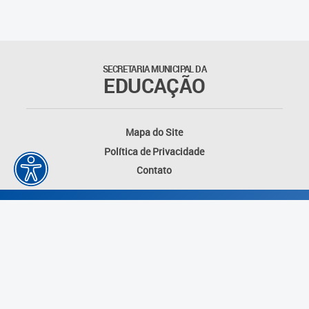
Outros documentos
Coordenadoria de Ensino
SECRETARIA MUNICIPAL DA
Fundamental
EDUCAÇÃO
Gerência de Currículo
Mapa do Site
Gerência de Educação de
Política de Privacidade
Jovens e Adultos
Contato
Gerência de Educação
Integral
Gerência de Gestão
Escolar
Núcleo de Mídias Educacionais
Desenvolvido por: Instituto das Cidades