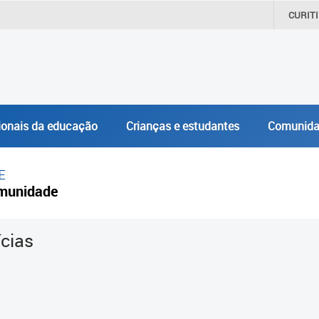
CURIT
ionais da educação
Crianças e estudantes
Comunida
E
munidade
ícias