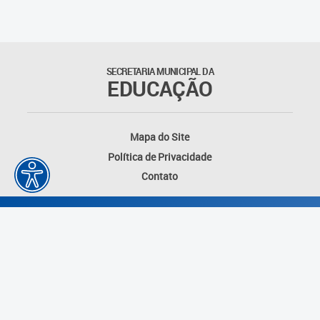
Outros documentos
Coordenadoria de Ensino
SECRETARIA MUNICIPAL DA
Fundamental
EDUCAÇÃO
Gerência de Currículo
Mapa do Site
Gerência de Educação de
Política de Privacidade
Jovens e Adultos
Contato
Gerência de Educação
Integral
Gerência de Gestão
Escolar
Núcleo de Mídias Educacionais
Desenvolvido por: Instituto das Cidades