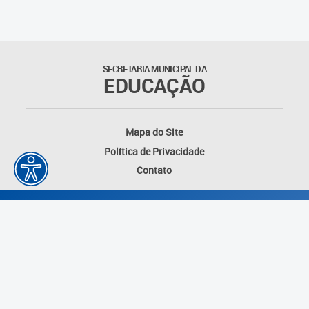
Outros documentos
Coordenadoria de Ensino
SECRETARIA MUNICIPAL DA
Fundamental
EDUCAÇÃO
Gerência de Currículo
Mapa do Site
Gerência de Educação de
Política de Privacidade
Jovens e Adultos
Contato
Gerência de Educação
Integral
Gerência de Gestão
Escolar
Núcleo de Mídias Educacionais
Desenvolvido por: Instituto das Cidades