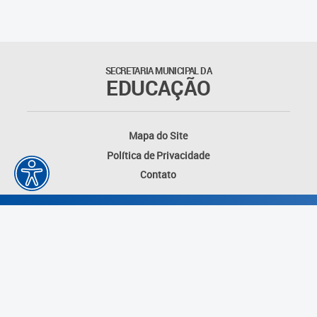
Educação Permanente
Informações para matrículas na
Educação Infantil
SECRETARIA MUNICIPAL DA
EDUCAÇÃO
Informações para matrículas no
Ensino Fundamental
Mapa do Site
Informações sobre Matrículas
Política de Privacidade
Contato
Inscrições em formações
Informativos
Intercâmbio Pedagógico
Internacional
Permuta
Desenvolvido por: Instituto das Cidades