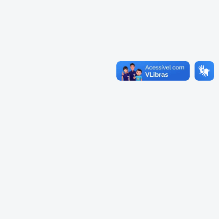
Cadastramento Escolar
Cardápios Escolas Integrais
Cadastro Online
Cardápio Escolas Regulares
Portal ICS Instituto Curitiba de
Saúde
Cardápios CMEIs Berçário
Portal Aprendere
Cardápios CMEIs Maternal I
e Maternal Único
Portal do Servidor
Cardápios CMEIs Maternal II
e Pré
Cadastro de Educação Especial
Conselho Municipal de
Educação de Curitiba
Credenciamento